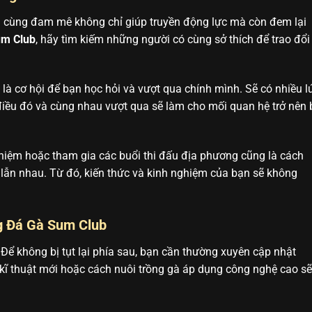
 cùng đam mê không chỉ giúp truyền động lực mà còn đem lại
um Club
, hãy tìm kiếm những người có cùng sở thích để trao đổi
 là cơ hội để bạn học hỏi và vượt qua chính mình. Sẽ có nhiều l
điều đó và cùng nhau vượt qua sẽ làm cho mối quan hệ trở nên 
ghiệm hoặc tham gia các buổi thi đấu địa phương cũng là cách
 lẫn nhau. Từ đó, kiến thức và kinh nghiệm của bạn sẽ không
g Đá Gà Sum Club
 Để không bị tụt lại phía sau, bạn cần thường xuyên cập nhật
 kĩ thuật mới hoặc cách nuôi trồng gà áp dụng công nghệ cao sẽ