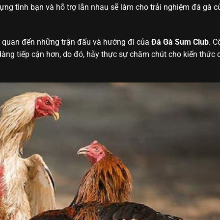
ựng tình bạn và hỗ trợ lẫn nhau sẽ làm cho trải nghiệm đá gà c
ên quan đến những trận đấu và hướng đi của
Đá Gà Sum Club
. C
àng tiếp cận hơn, do đó, hãy thực sự chăm chút cho kiến thức 