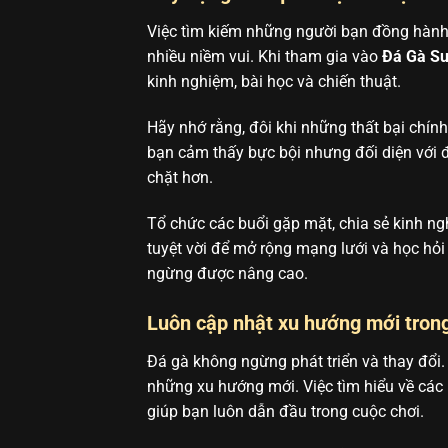
Việc tìm kiếm những người bạn đồng hành
nhiều niềm vui. Khi tham gia vào
Đá Gà S
kinh nghiệm, bài học và chiến thuật.
Hãy nhớ rằng, đôi khi những thất bại chính
bạn cảm thấy bực bội nhưng đối diện với 
chặt hơn.
Tổ chức các buổi gặp mặt, chia sẻ kinh n
tuyệt vời để mở rộng mạng lưới và học hỏi
ngừng được nâng cao.
Luôn cập nhật xu hướng mới tron
Đá gà không ngừng phát triển và thay đổi.
những xu hướng mới. Việc tìm hiểu về các
giúp bạn luôn dẫn đầu trong cuộc chơi.