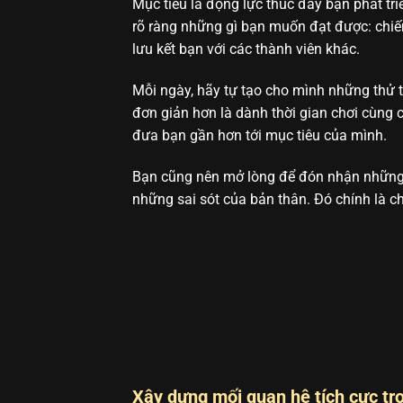
Mục tiêu là động lực thúc đẩy bạn phát tr
rõ ràng những gì bạn muốn đạt được: chiến
lưu kết bạn với các thành viên khác.
Mỗi ngày, hãy tự tạo cho mình những thử th
đơn giản hơn là dành thời gian chơi cùng 
đưa bạn gần hơn tới mục tiêu của mình.
Bạn cũng nên mở lòng để đón nhận những p
những sai sót của bản thân. Đó chính là c
Xây dựng mối quan hệ tích cực t