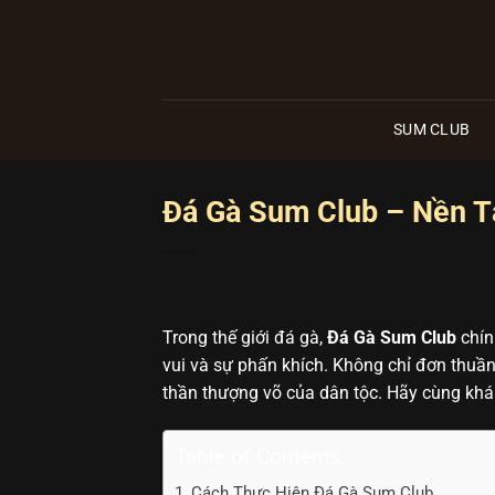
Chuyển
đến
nội
dung
SUM CLUB
Đá Gà Sum Club – Nền T
Trong thế giới đá gà,
Đá Gà Sum Club
chín
vui và sự phấn khích. Không chỉ đơn thuần 
thần thượng võ của dân tộc. Hãy cùng kh
Table of Contents
Cách Thực Hiện Đá Gà Sum Club