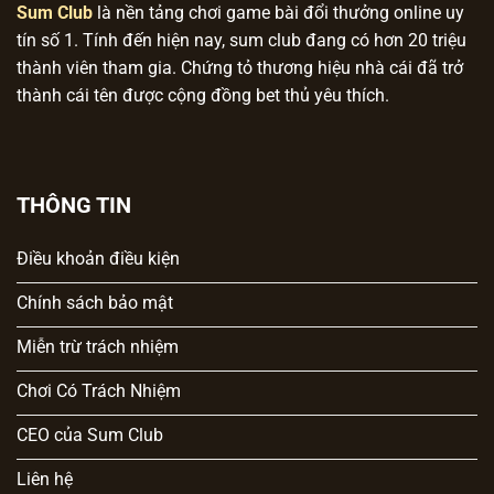
Sum Club
là nền tảng chơi game bài đổi thưởng online uy
tín số 1. Tính đến hiện nay, sum club đang có hơn 20 triệu
thành viên tham gia. Chứng tỏ thương hiệu nhà cái đã trở
thành cái tên được cộng đồng bet thủ yêu thích.
THÔNG TIN
Điều khoản điều kiện
Chính sách bảo mật
Miễn trừ trách nhiệm
Chơi Có Trách Nhiệm
CEO của Sum Club
Liên hệ