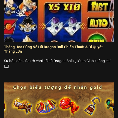
Thăng Hoa Cùng Nổ Hũ Dragon Ball Chiến Thuật & Bí Quyết
Thắng Lớn
Sự hấp dẫn của trò chơi nổ hũ Dragon Ball tại Sum Club không chỉ
[...]