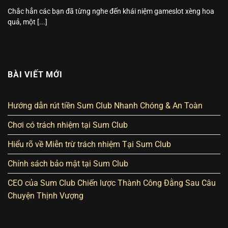
Chắc hẳn các bạn đã từng nghe đến khái niệm gameslot xèng hoa
quả, một [...]
BÀI VIẾT MỚI
Hướng dẫn rút tiền Sum Club Nhanh Chóng & An Toàn
Chơi có trách nhiệm tại Sum Club
Hiểu rõ về Miễn trừ trách nhiệm Tại Sum Club
Chính sách bảo mật tại Sum Club
CEO của Sum Club Chiến lược Thành Công Đằng Sau Câu
Chuyện Thịnh Vượng